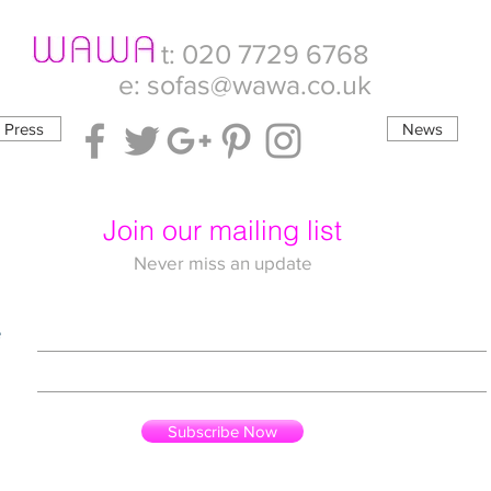
t: 020 7729 6768
e:
sofas@wawa.co.uk
Press
News
Join our mailing list
Never miss an update
e
Subscribe Now