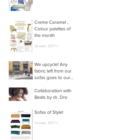
Creme Caramel ,
Colour palettes of
the month
24 июл. 2017 г.
We upcycle! Any
fabric left from our
sofas goes to our
local school for
29 июн. 2017 г.
their arts and craft
Collaboration with
project
Beats by dr. Dre
28 июн. 2017 г.
Sofas of Style!
16 июн. 2017 г.